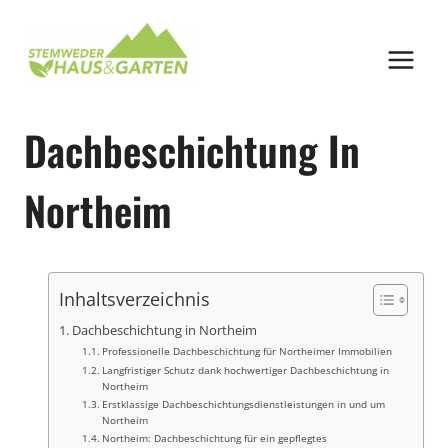
Zum
Inhalt
springen
Dachbeschichtung In
Northeim
Inhaltsverzeichnis
Dachbeschichtung in Northeim
Professionelle Dachbeschichtung für Northeimer Immobilien
Langfristiger Schutz dank hochwertiger Dachbeschichtung in
Northeim
Erstklassige Dachbeschichtungsdienstleistungen in und um
Northeim
Northeim: Dachbeschichtung für ein gepflegtes