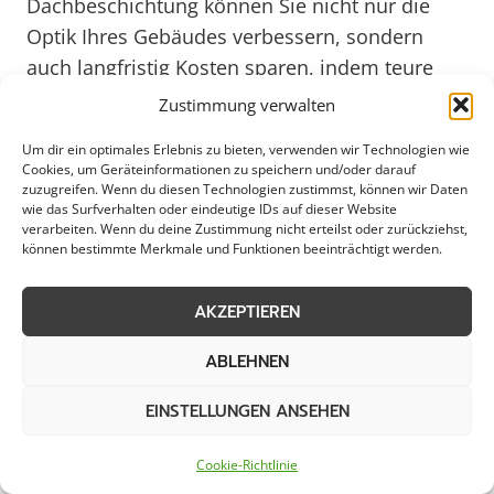
Dachbeschichtung können Sie nicht nur die
Optik Ihres Gebäudes verbessern, sondern
auch langfristig Kosten sparen, indem teure
Reparaturen vermieden werden. In Northeim,
Zustimmung verwalten
einer charmanten Stadt mit historischem Flair,
Um dir ein optimales Erlebnis zu bieten, verwenden wir Technologien wie
ist es besonders wichtig, die Bausubstanz zu
Cookies, um Geräteinformationen zu speichern und/oder darauf
erhalten und den Werterhalt von Immobilien
zuzugreifen. Wenn du diesen Technologien zustimmst, können wir Daten
wie das Surfverhalten oder eindeutige IDs auf dieser Website
zu fördern.
verarbeiten. Wenn du deine Zustimmung nicht erteilst oder zurückziehst,
können bestimmte Merkmale und Funktionen beeinträchtigt werden.
Die Dachbeschichtung in Northeim wird von
AKZEPTIEREN
erfahrenen Fachleuten durchgeführt, die sich
mit den spezifischen Anforderungen der
ABLEHNEN
Region bestens auskennen. Durch den Einsatz
hochwertiger Materialien und moderner
EINSTELLUNGEN ANSEHEN
Techniken wird sichergestellt, dass Ihr Dach
Cookie-Richtlinie
optimal geschützt ist und seine Funktionalität