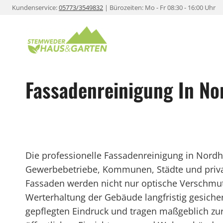
Zum
Kundenservice:
05773/3549832
| Bürozeiten: Mo - Fr 08:30 - 16:00 Uhr
Inhalt
springen
Fassadenreinigung In No
Die professionelle Fassadenreinigung in Nordho
Gewerbebetriebe, Kommunen, Städte und privat
Fassaden werden nicht nur optische Verschmut
Werterhaltung der Gebäude langfristig gesiche
gepflegten Eindruck und tragen maßgeblich z