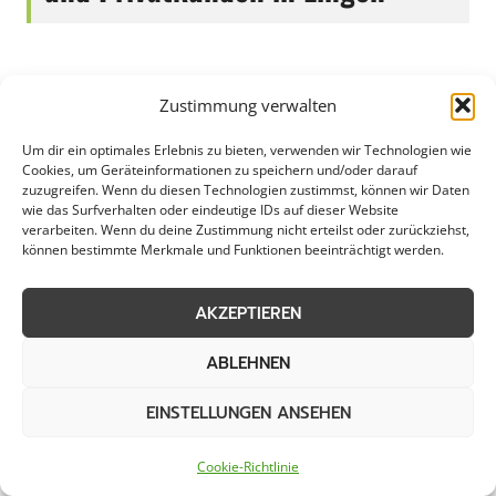
Pflasterreinigung in Lingen ist ein wichtiger
Zustimmung verwalten
Aspekt der Stadt- und Straßenpflege, der
sowohl für Gewerbe, Kommunen als auch
Um dir ein optimales Erlebnis zu bieten, verwenden wir Technologien wie
Cookies, um Geräteinformationen zu speichern und/oder darauf
private Haushalte relevant ist. Saubere und
zuzugreifen. Wenn du diesen Technologien zustimmst, können wir Daten
gepflegte Gehwege und Plätze tragen nicht nur
wie das Surfverhalten oder eindeutige IDs auf dieser Website
verarbeiten. Wenn du deine Zustimmung nicht erteilst oder zurückziehst,
zur Ästhetik bei, sondern auch zur Sicherheit
können bestimmte Merkmale und Funktionen beeinträchtigt werden.
und Langlebigkeit der Pflasterflächen. Durch
regelmäßige Reinigung können Schmutz,
AKZEPTIEREN
Algen, Moos und andere Verunreinigungen
ABLEHNEN
entfernt werden, die nicht nur unschön
aussehen, sondern auch rutschig und damit
EINSTELLUNGEN ANSEHEN
gefährlich werden können – gerade in einer
lebendigen Stadt wie Lingen.
Cookie-Richtlinie