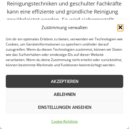
Reinigungstechniken und geschulter Fachkräfte
kann eine effiziente und gründliche Reinigung
gewährleistet werden. So wird sichergestellt,
dass Regenwasser ungehindert abfließen kann
Zustimmung verwalten
und das Gebäude vor Feuchtigkeitsschäden
Um dir ein optimales Erlebnis zu bieten, verwenden wir Technologien wie
geschützt ist.
Cookies, um Geräteinformationen zu speichern und/oder darauf
zuzugreifen. Wenn du diesen Technologien zustimmst, können wir Daten
wie das Surfverhalten oder eindeutige IDs auf dieser Website
verarbeiten. Wenn du deine Zustimmung nicht erteilst oder zurückziehst,
Eine professionelle Dachrinnenreinigung in
können bestimmte Merkmale und Funktionen beeinträchtigt werden.
Lingen bietet nicht nur Vorteile für Gewerbe,
Kommunen und Städte, sondern auch für
AKZEPTIEREN
private Haushalte. Durch die regelmäßige
Reinigung können teure Reparaturen
ABLEHNEN
vermieden und die Lebensdauer des Daches
EINSTELLUNGEN ANSEHEN
verlängert werden. Zudem trägt eine saubere
Dachrinne dazu bei, die Ästhetik des Gebäudes
Cookie-Richtlinie
zu erhalten. Für eine zuverlässige und