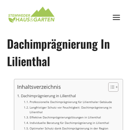
Zum
Inhalt
springen
Dachimprägnierung In
Lilienthal
Inhaltsverzeichnis
Dachimprägnierung in Lilienthal
Professionelle Dachimprägnierung für Lilienthaler Gebäude
Langfristiger Schutz vor Feuchtigkeit: Dachimprägnierung in
Lilienthal
Effektive Dachimprägnierungslösungen in Lilienthal
Individuelle Beratung für Dachimprägnierung in Lilienthal
Optimaler Schutz dank Dachimprägnierung in der Region