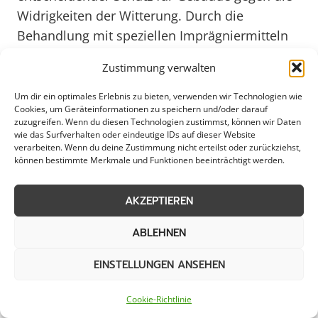
Widrigkeiten der Witterung. Durch die
Behandlung mit speziellen Imprägniermitteln
wird das Dach vor Feuchtigkeit, Schmutz und
Zustimmung verwalten
Mikroorganismen geschützt. Dies erhöht nicht
nur die Lebensdauer des Daches, sondern trägt
Um dir ein optimales Erlebnis zu bieten, verwenden wir Technologien wie
Cookies, um Geräteinformationen zu speichern und/oder darauf
auch zur Werterhaltung des gesamten
zuzugreifen. Wenn du diesen Technologien zustimmst, können wir Daten
Gebäudes bei. In Lilienthal, einer idyllischen
wie das Surfverhalten oder eindeutige IDs auf dieser Website
verarbeiten. Wenn du deine Zustimmung nicht erteilst oder zurückziehst,
Stadt mit einer reichen Geschichte, ist es
können bestimmte Merkmale und Funktionen beeinträchtigt werden.
besonders wichtig, die Gebäude mit
hochwertigen Dachimprägnierungen zu
AKZEPTIEREN
schützen, um ihre Schönheit und Funktionalität
ABLEHNEN
zu bewahren.
EINSTELLUNGEN ANSEHEN
Die Wahl der richtigen Dachimprägnierung in
Lilienthal hängt von verschiedenen Faktoren
Cookie-Richtlinie
ab, darunter das Material des Daches, die