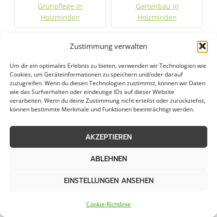
Grünpflege in
Gartenbau in
Holzminden
Holzminden
Objektpflege in
Graupflege in
Zustimmung verwalten
Holzminden
Holzminden
Um dir ein optimales Erlebnis zu bieten, verwenden wir Technologien wie
Cookies, um Geräteinformationen zu speichern und/oder darauf
Winterdienst in
zuzugreifen. Wenn du diesen Technologien zustimmst, können wir Daten
wie das Surfverhalten oder eindeutige IDs auf dieser Website
Holzminden
verarbeiten. Wenn du deine Zustimmung nicht erteilst oder zurückziehst,
können bestimmte Merkmale und Funktionen beeinträchtigt werden.
Städte im Umkreis von 50 km
AKZEPTIEREN
ABLEHNEN
Dachrinnenreinigung in
Dachrinnenreinigung in
Aerzen
Alfeld
EINSTELLUNGEN ANSEHEN
Dachrinnenreinigung in
Dachrinnenreinigung in
Cookie-Richtlinie
Bad Gandersheim
Bad Münder am Deister