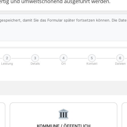
hwertig und umweltschonend ausgeführt werden.
gespeichert, damit Sie das Formular später fortsetzen können. Die Da
2
3
4
5
6
Leistung
Details
Ort
Kontakt
Dateien
KOMMUNE / ÖFFENTLICH