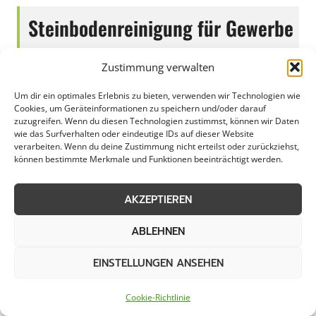
Steinbodenreinigung für Gewerbe
und Privatkunden in und um
Zustimmung verwalten
Hemmingen
Um dir ein optimales Erlebnis zu bieten, verwenden wir Technologien wie
Cookies, um Geräteinformationen zu speichern und/oder darauf
zuzugreifen. Wenn du diesen Technologien zustimmst, können wir Daten
wie das Surfverhalten oder eindeutige IDs auf dieser Website
verarbeiten. Wenn du deine Zustimmung nicht erteilst oder zurückziehst,
Die Pflasterreinigung in Hemmingen bietet
können bestimmte Merkmale und Funktionen beeinträchtigt werden.
eine effektive Lösung, um Gehwege, Plätze und
Zufahrten in bestem Zustand zu halten. Durch
AKZEPTIEREN
professionelle Reinigungsmethoden werden
nicht nur Verschmutzungen und Flecken
ABLEHNEN
entfernt, sondern auch die Sicherheit und
EINSTELLUNGEN ANSEHEN
Ästhetik der Oberflächen verbessert.
Hemmingen profitiert von diesem Service
Cookie-Richtlinie
durch eine saubere und ansprechende