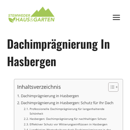
Zum
Inhalt
springen
Dachimprägnierung In
Hasbergen
Inhaltsverzeichnis
Dachimprägnierung in Hasbergen
Dachimprägnierung in Hasbergen: Schutz für Ihr Dach
Professionelle Dachimprägnierung für langanhaltende
Schönheit
Hasbergen: Dachimprägnierung für nachhaltigen Schutz
Effektiver Schutz vor Witterungseinflüssen in Hasbergen
Langfristige Werterhaltung dank Dachimprägnierung in der