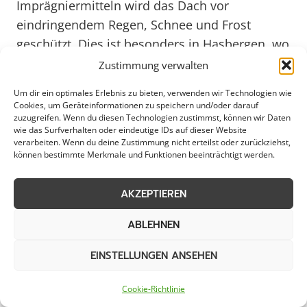
Imprägniermitteln wird das Dach vor
eindringendem Regen, Schnee und Frost
geschützt. Dies ist besonders in Hasbergen, wo
das Klima wechselhaft sein kann, von großer
Zustimmung verwalten
Bedeutung. Die Imprägnierung verlängert die
Um dir ein optimales Erlebnis zu bieten, verwenden wir Technologien wie
Lebensdauer des Dachs und trägt zur Erhaltung
Cookies, um Geräteinformationen zu speichern und/oder darauf
zuzugreifen. Wenn du diesen Technologien zustimmst, können wir Daten
der Bausubstanz bei, was sowohl für
wie das Surfverhalten oder eindeutige IDs auf dieser Website
Gewerbebetriebe als auch für private
verarbeiten. Wenn du deine Zustimmung nicht erteilst oder zurückziehst,
können bestimmte Merkmale und Funktionen beeinträchtigt werden.
Haushalte in Hasbergen wichtig ist.
AKZEPTIEREN
Mit einer professionellen Dachimprägnierung
in Hasbergen können nicht nur Schäden am
ABLEHNEN
Dach vermieden werden, sondern auch
EINSTELLUNGEN ANSEHEN
Energiekosten gesenkt werden. Ein gut
imprägniertes Dach sorgt für eine bessere
Cookie-Richtlinie
Wärmedämmung und hilft, Heizkosten zu