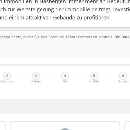
 von Immobilien in Hasbergen immer mehr an Bedeutun
h zur Wertsteigerung der Immobilie beiträgt. Investie
nd einem attraktiven Gebäude zu profitieren.
gespeichert, damit Sie das Formular später fortsetzen können. Die Da
2
3
4
5
6
Leistung
Details
Ort
Kontakt
Dateien