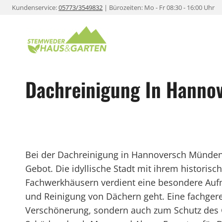
Zum
Kundenservice:
05773/3549832
| Bürozeiten: Mo - Fr 08:30 - 16:00 Uhr
Inhalt
springen
Dachreinigung In Hanno
Bei der Dachreinigung in Hannoversch Münden i
Gebot. Die idyllische Stadt mit ihrem historis
Fachwerkhäusern verdient eine besondere Auf
und Reinigung von Dächern geht. Eine fachgere
Verschönerung, sondern auch zum Schutz des 