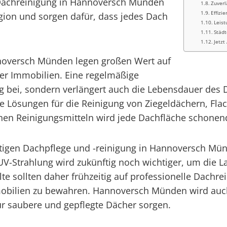
 Dachreinigung in Hannoversch Münden
Zuverl
Effizi
gion und sorgen dafür, dass jedes Dach
Leis
Städt
Jetzt
oversch Münden legen großen Wert auf
rer Immobilien. Eine regelmäßige
ng bei, sondern verlängert auch die Lebensdauer des 
Lösungen für die Reinigung von Ziegeldächern, Fla
n Reinigungsmitteln wird jede Dachfläche schonend u
tigen Dachpflege und -reinigung in Hannoversch Münd
V-Strahlung wird zukünftig noch wichtiger, um die L
ollten daher frühzeitig auf professionelle Dachrein
obilien zu bewahren. Hannoversch Münden wird auch
ür saubere und gepflegte Dächer sorgen.