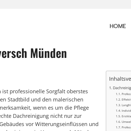
HOME
versch Münden
Inhaltsv
Dachreini
st professionelle Sorgfalt oberstes
Profes
chen Stadtbild und den malerischen
Effekt
Langfr
merksamkeit, wenn es um die Pflege
Indivi
chte Dachreinigung nicht nur zur
Erstkl
Umwelt
Gebäudes vor Witterungseinflüssen und
Profes