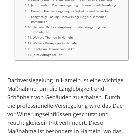
Jetzt handeln: Dachversiegelung in Hameln und Umgebung
Hameln: Dachversiegelung für Industrie und Gewerbe
Langfristige Lösung: Dachversiegelung für Hamelner
Immobilien
Hameln: Dachversiegelung zur Wertsteigerung von
Immobilien
Weitere Themen in Hameln
Weitere Kategorien in Hameln
Städte im Umkreis von 50 km
Jetzt Anfrage stellen
Dachversiegelung in Hameln ist eine wichtige
Maßnahme, um die Langlebigkeit und
Schönheit von Gebäuden zu erhalten. Durch
die professionelle Versiegelung wird das Dach
vor Witterungseinflüssen geschützt und
Feuchtigkeitseintritt verhindert. Diese
Maßnahme ist besonders in Hameln, wo das