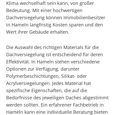
Klima wechselhaft sein kann, von großer
Bedeutung. Mit einer hochwertigen
Dachversiegelung können Immobilienbesitzer
in Hameln langfristig Kosten sparen und den
Wert ihrer Gebäude erhalten.
Die Auswahl des richtigen Materials für die
Dachversiegelung ist entscheidend für deren
Effektivität. In Hameln stehen verschiedene
Optionen zur Verfügung, darunter
Polymerbeschichtungen, Silikat- oder
Acrylversiegelungen. Jedes Material hat
spezifische Eigenschaften, die auf die
Bedürfnisse des jeweiligen Daches abgestimmt
werden sollten. Ein erfahrener Fachbetrieb in
Hameln kann eine individuelle Beratung bieten