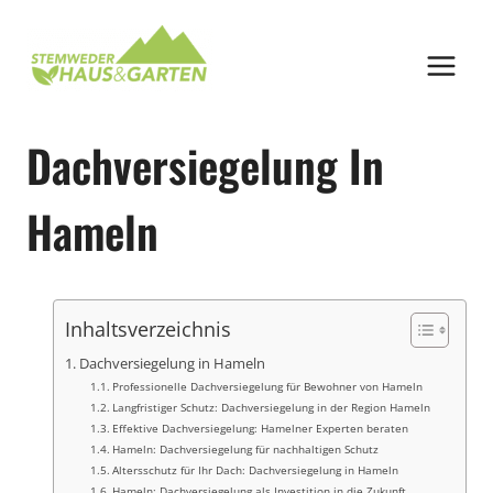
Zum
Inhalt
springen
Dachversiegelung In
Hameln
Inhaltsverzeichnis
Dachversiegelung in Hameln
Professionelle Dachversiegelung für Bewohner von Hameln
Langfristiger Schutz: Dachversiegelung in der Region Hameln
Effektive Dachversiegelung: Hamelner Experten beraten
Hameln: Dachversiegelung für nachhaltigen Schutz
Altersschutz für Ihr Dach: Dachversiegelung in Hameln
Hameln: Dachversiegelung als Investition in die Zukunft