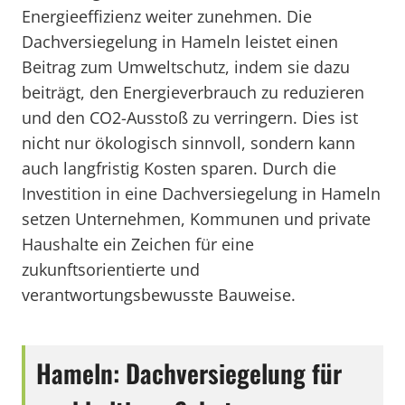
Energieeffizienz weiter zunehmen. Die
Dachversiegelung in Hameln leistet einen
Beitrag zum Umweltschutz, indem sie dazu
beiträgt, den Energieverbrauch zu reduzieren
und den CO2-Ausstoß zu verringern. Dies ist
nicht nur ökologisch sinnvoll, sondern kann
auch langfristig Kosten sparen. Durch die
Investition in eine Dachversiegelung in Hameln
setzen Unternehmen, Kommunen und private
Haushalte ein Zeichen für eine
zukunftsorientierte und
verantwortungsbewusste Bauweise.
Hameln: Dachversiegelung für