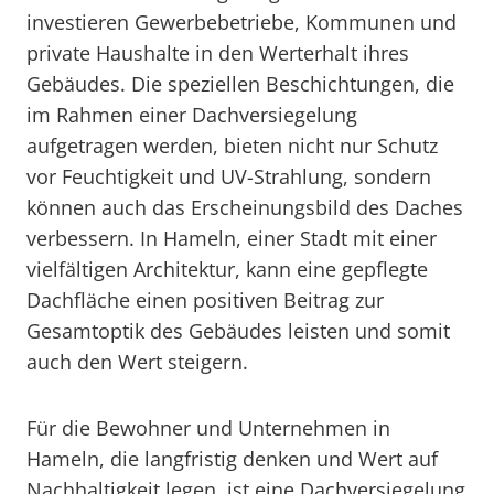
investieren Gewerbebetriebe, Kommunen und
private Haushalte in den Werterhalt ihres
Gebäudes. Die speziellen Beschichtungen, die
im Rahmen einer Dachversiegelung
aufgetragen werden, bieten nicht nur Schutz
vor Feuchtigkeit und UV-Strahlung, sondern
können auch das Erscheinungsbild des Daches
verbessern. In Hameln, einer Stadt mit einer
vielfältigen Architektur, kann eine gepflegte
Dachfläche einen positiven Beitrag zur
Gesamtoptik des Gebäudes leisten und somit
auch den Wert steigern.
Für die Bewohner und Unternehmen in
Hameln, die langfristig denken und Wert auf
Nachhaltigkeit legen, ist eine Dachversiegelung