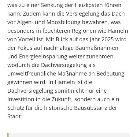
was zu einer Senkung der Heizkosten führen
kann. Zudem kann die Versiegelung das Dach
vor Algen- und Moosbildung bewahren, was
besonders in feuchteren Regionen wie Hameln
von Vorteil ist. Mit Blick auf das Jahr 2025 wird
der Fokus auf nachhaltige Baumaßnahmen
und Energieeinsparung weiter zunehmen,
wodurch die Dachversiegelung als
umweltfreundliche Maßnahme an Bedeutung
gewinnen wird. In Hameln ist die
Dachversiegelung somit nicht nur eine
Investition in die Zukunft, sondern auch ein
Schutz für die historische Bausubstanz der
Stadt.