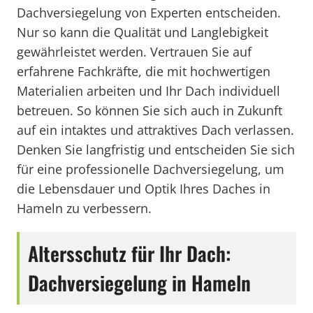
Dachversiegelung von Experten entscheiden.
Nur so kann die Qualität und Langlebigkeit
gewährleistet werden. Vertrauen Sie auf
erfahrene Fachkräfte, die mit hochwertigen
Materialien arbeiten und Ihr Dach individuell
betreuen. So können Sie sich auch in Zukunft
auf ein intaktes und attraktives Dach verlassen.
Denken Sie langfristig und entscheiden Sie sich
für eine professionelle Dachversiegelung, um
die Lebensdauer und Optik Ihres Daches in
Hameln zu verbessern.
Altersschutz für Ihr Dach:
Dachversiegelung in Hameln