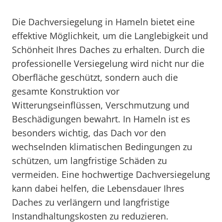
Die Dachversiegelung in Hameln bietet eine
effektive Möglichkeit, um die Langlebigkeit und
Schönheit Ihres Daches zu erhalten. Durch die
professionelle Versiegelung wird nicht nur die
Oberfläche geschützt, sondern auch die
gesamte Konstruktion vor
Witterungseinflüssen, Verschmutzung und
Beschädigungen bewahrt. In Hameln ist es
besonders wichtig, das Dach vor den
wechselnden klimatischen Bedingungen zu
schützen, um langfristige Schäden zu
vermeiden. Eine hochwertige Dachversiegelung
kann dabei helfen, die Lebensdauer Ihres
Daches zu verlängern und langfristige
Instandhaltungskosten zu reduzieren.