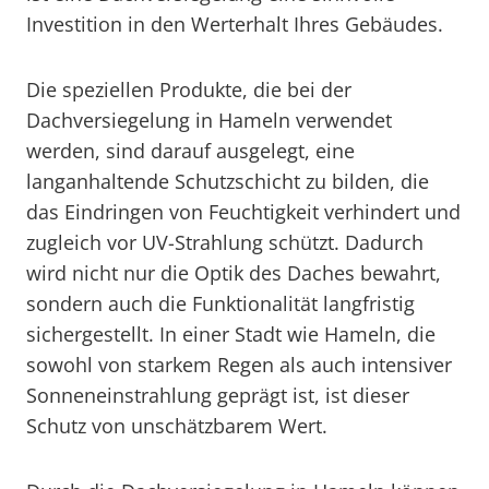
Investition in den Werterhalt Ihres Gebäudes.
Die speziellen Produkte, die bei der
Dachversiegelung in Hameln verwendet
werden, sind darauf ausgelegt, eine
langanhaltende Schutzschicht zu bilden, die
das Eindringen von Feuchtigkeit verhindert und
zugleich vor UV-Strahlung schützt. Dadurch
wird nicht nur die Optik des Daches bewahrt,
sondern auch die Funktionalität langfristig
sichergestellt. In einer Stadt wie Hameln, die
sowohl von starkem Regen als auch intensiver
Sonneneinstrahlung geprägt ist, ist dieser
Schutz von unschätzbarem Wert.