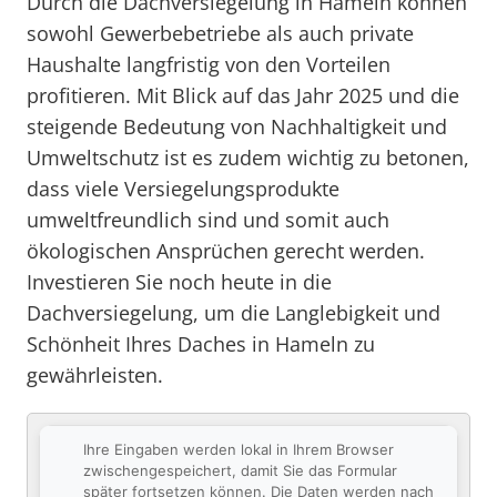
Durch die Dachversiegelung in Hameln können
sowohl Gewerbebetriebe als auch private
Haushalte langfristig von den Vorteilen
profitieren. Mit Blick auf das Jahr 2025 und die
steigende Bedeutung von Nachhaltigkeit und
Umweltschutz ist es zudem wichtig zu betonen,
dass viele Versiegelungsprodukte
umweltfreundlich sind und somit auch
ökologischen Ansprüchen gerecht werden.
Investieren Sie noch heute in die
Dachversiegelung, um die Langlebigkeit und
Schönheit Ihres Daches in Hameln zu
gewährleisten.
Ihre Eingaben werden lokal in Ihrem Browser
zwischengespeichert, damit Sie das Formular
später fortsetzen können. Die Daten werden nach