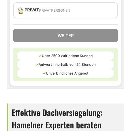
PRIVAT
PRIVATPERSONEN
WEITER
✓
Über 2500 zufriedene Kunden
✓
Antwort innerhalb von 24 Stunden
✓
Unverbindliches Angebot
Effektive Dachversiegelung:
Hamelner Experten beraten