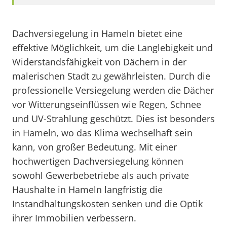
Dachversiegelung in Hameln bietet eine
effektive Möglichkeit, um die Langlebigkeit und
Widerstandsfähigkeit von Dächern in der
malerischen Stadt zu gewährleisten. Durch die
professionelle Versiegelung werden die Dächer
vor Witterungseinflüssen wie Regen, Schnee
und UV-Strahlung geschützt. Dies ist besonders
in Hameln, wo das Klima wechselhaft sein
kann, von großer Bedeutung. Mit einer
hochwertigen Dachversiegelung können
sowohl Gewerbebetriebe als auch private
Haushalte in Hameln langfristig die
Instandhaltungskosten senken und die Optik
ihrer Immobilien verbessern.