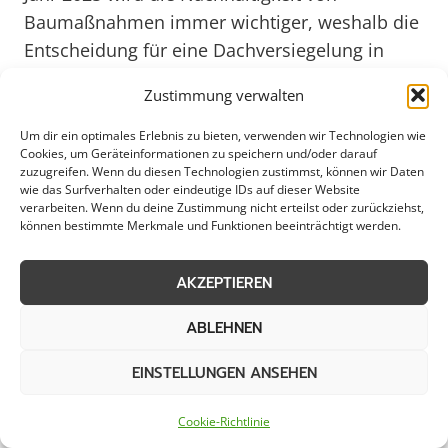
Baumaßnahmen immer wichtiger, weshalb die
Entscheidung für eine Dachversiegelung in
Emden nicht nur ökonomisch sinnvoll, sondern
Zustimmung verwalten
auch ökologisch verantwortungsbewusst ist.
Vertrauen Sie auf erfahrene Experten, um Ihr
Um dir ein optimales Erlebnis zu bieten, verwenden wir Technologien wie
Cookies, um Geräteinformationen zu speichern und/oder darauf
Dach in Emden optimal zu schützen und
zuzugreifen. Wenn du diesen Technologien zustimmst, können wir Daten
langfristig zu erhalten.
wie das Surfverhalten oder eindeutige IDs auf dieser Website
verarbeiten. Wenn du deine Zustimmung nicht erteilst oder zurückziehst,
können bestimmte Merkmale und Funktionen beeinträchtigt werden.
Weitere Themen in Emden
AKZEPTIEREN
ABLEHNEN
Dachbeschichtung
Dachimprägnierung
EINSTELLUNGEN ANSEHEN
Dachrinnenreinigung
Fassadenreinigung
Cookie-Richtlinie
Pflasterreinigung
Algen- und