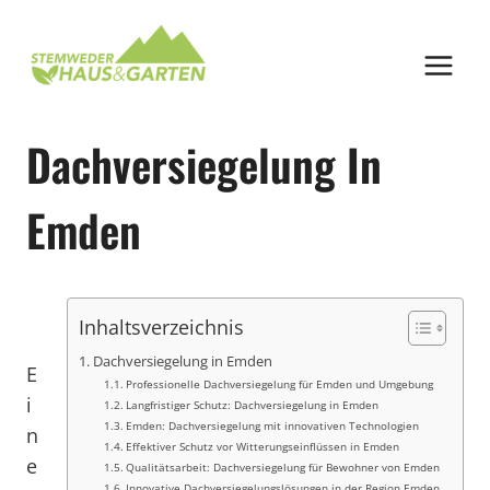
Zum
Inhalt
springen
Dachversiegelung In
Emden
Inhaltsverzeichnis
Dachversiegelung in Emden
E
Professionelle Dachversiegelung für Emden und Umgebung
i
Langfristiger Schutz: Dachversiegelung in Emden
Emden: Dachversiegelung mit innovativen Technologien
n
Effektiver Schutz vor Witterungseinflüssen in Emden
e
Qualitätsarbeit: Dachversiegelung für Bewohner von Emden
Innovative Dachversiegelungslösungen in der Region Emden