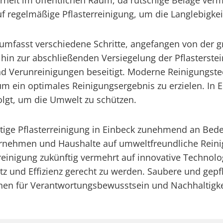
erheit im öffentlichen Raum, da rutschige Beläge ver
regelmäßige Pflasterreinigung, um die Langlebigkeit
 umfasst verschiedene Schritte, angefangen von der g
 hin zur abschließenden Versiegelung der Pflasterste
und Verunreinigungen beseitigt. Moderne Reinigungs
 ein optimales Reinigungsergebnis zu erzielen. In E
olgt, um die Umwelt zu schützen.
altige Pflasterreinigung in Einbeck zunehmend an Bed
rnehmen und Haushalte auf umweltfreundliche Rei
reinigung zukünftig vermehrt auf innovative Technol
 und Effizienz gerecht zu werden. Saubere und gepfl
chen für Verantwortungsbewusstsein und Nachhaltigkei