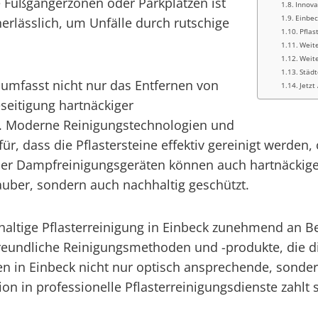
e Fußgängerzonen oder Parkplätzen ist
Innova
Einbec
nerlässlich, um Unfälle durch rutschige
Pflas
Weit
Weite
Städt
k umfasst nicht nur das Entfernen von
Jetzt
seitigung hartnäckiger
. Moderne Reinigungstechnologien und
ür, dass die Pflastersteine effektiv gereinigt werde
der Dampfreinigungsgeräten können auch hartnäckig
sauber, sondern auch nachhaltig geschützt.
chhaltige Pflasterreinigung in Einbeck zunehmend a
reundliche Reinigungsmethoden und -produkte, die die
n in Einbeck nicht nur optisch ansprechende, sonde
ion in professionelle Pflasterreinigungsdienste zahlt 