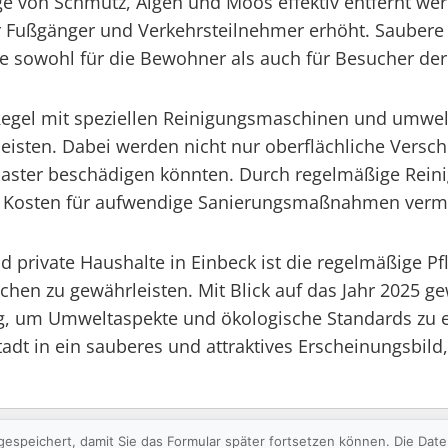
e von Schmutz, Algen und Moos effektiv entfernt wer
ür Fußgänger und Verkehrsteilnehmer erhöht. Saubere 
e sowohl für die Bewohner als auch für Besucher der
er Regel mit speziellen Reinigungsmaschinen und umwe
eisten. Dabei werden nicht nur oberflächliche Versch
flaster beschädigen könnten. Durch regelmäßige Rein
tige Kosten für aufwendige Sanierungsmaßnahmen verm
private Haushalte in Einbeck ist die regelmäßige P
chen zu gewährleisten. Mit Blick auf das Jahr 2025 g
um Umweltaspekte und ökologische Standards zu erf
 Stadt in ein sauberes und attraktives Erscheinungsbil
gespeichert, damit Sie das Formular später fortsetzen können. Die Da