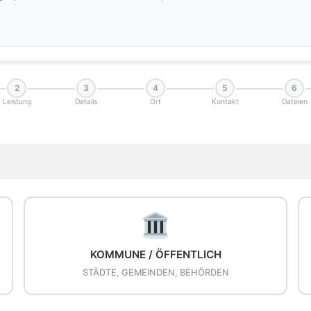
2
3
4
5
6
Leistung
Details
Ort
Kontakt
Dateien
KOMMUNE / ÖFFENTLICH
STÄDTE, GEMEINDEN, BEHÖRDEN