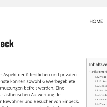
HOME
beck
Inhaltsv
Pflasterre
er Aspekt der öffentlichen und privaten
Pflege
ienste können sowohl Gewerbegebiete
Profes
Einbec
mutzungen befreit werden. Eine
Nachha
zur ästhetischen Aufwertung des
Effekt
Umwelt
der Bewohner und Besucher von Einbeck.
Pflast