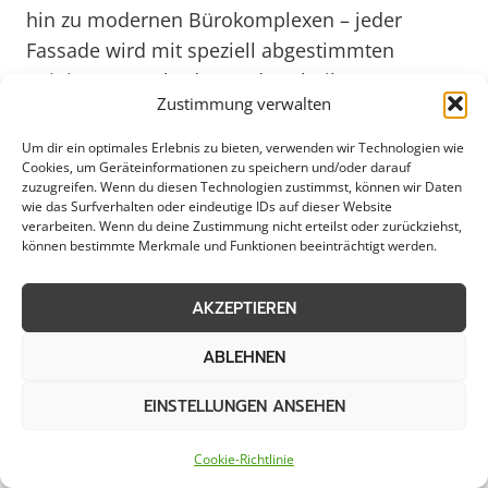
hin zu modernen Bürokomplexen – jeder
Fassade wird mit speziell abgestimmten
Reinigungsmethoden und Techniken
Zustimmung verwalten
professionell zu Leibe gerückt. Durch
regelmäßige Reinigungsintervalle bleibt nicht
Um dir ein optimales Erlebnis zu bieten, verwenden wir Technologien wie
Cookies, um Geräteinformationen zu speichern und/oder darauf
nur die Optik erhalten, sondern es wird auch
zuzugreifen. Wenn du diesen Technologien zustimmst, können wir Daten
langfristig vor Schäden durch Umwelteinflüsse
wie das Surfverhalten oder eindeutige IDs auf dieser Website
verarbeiten. Wenn du deine Zustimmung nicht erteilst oder zurückziehst,
geschützt. In Zeiten erhöhter
können bestimmte Merkmale und Funktionen beeinträchtigt werden.
Umweltbewusstsein und Nachhaltigkeit sind
innovative Reinigungskonzepte gefragt, die in
AKZEPTIEREN
Bückeburg nicht nur auf Sauberkeit setzen,
sondern auch auf ökologische Verträglichkeit
ABLEHNEN
und Ressourcenschonung. So wird die
EINSTELLUNGEN ANSEHEN
Fassadenreinigung in Bückeburg nicht nur zur
optischen Aufwertung, sondern auch zum
Cookie-Richtlinie
Beitrag für eine lebenswerte Umgebung im