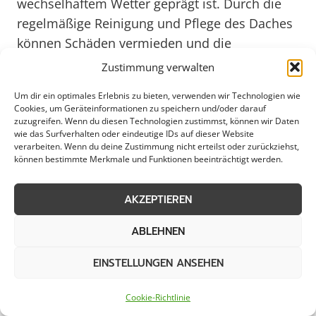
wechselhaftem Wetter geprägt ist. Durch die
regelmäßige Reinigung und Pflege des Daches
können Schäden vermieden und die
Langlebigkeit der Immobilie gewährleistet
Zustimmung verwalten
werden. Experten in Bremervörde bieten
Um dir ein optimales Erlebnis zu bieten, verwenden wir Technologien wie
professionelle Dienstleistungen zur
Cookies, um Geräteinformationen zu speichern und/oder darauf
Dachreinigung an, die nicht nur die ästhetische
zuzugreifen. Wenn du diesen Technologien zustimmst, können wir Daten
wie das Surfverhalten oder eindeutige IDs auf dieser Website
Erscheinung des Daches verbessern, sondern
verarbeiten. Wenn du deine Zustimmung nicht erteilst oder zurückziehst,
können bestimmte Merkmale und Funktionen beeinträchtigt werden.
auch vor vorzeitiger Alterung schützen. Diese
Maßnahmen sind besonders in Städten wie
AKZEPTIEREN
Bremervörde, in denen Umweltbelastungen
wie Schmutzpartikel und Feuchtigkeit die
ABLEHNEN
Bausubstanz beeinträchtigen können, von
großer Bedeutung.
EINSTELLUNGEN ANSEHEN
Cookie-Richtlinie
Die Dachreinigung in Bremervörde umfasst