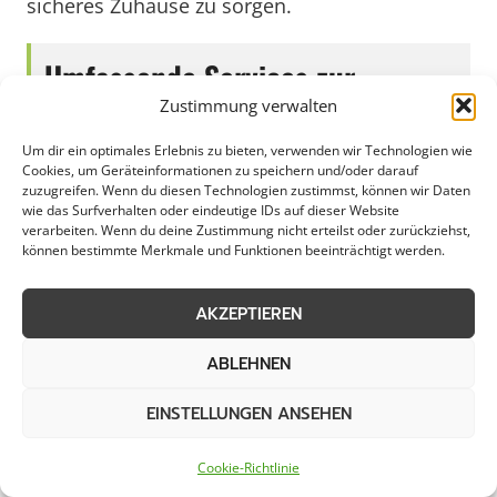
sicheres Zuhause zu sorgen.
Umfassende Services zur
Zustimmung verwalten
Reinigung und Inspektion von
Um dir ein optimales Erlebnis zu bieten, verwenden wir Technologien wie
Regenrinnen in Bramsche
Cookies, um Geräteinformationen zu speichern und/oder darauf
zuzugreifen. Wenn du diesen Technologien zustimmst, können wir Daten
wie das Surfverhalten oder eindeutige IDs auf dieser Website
verarbeiten. Wenn du deine Zustimmung nicht erteilst oder zurückziehst,
können bestimmte Merkmale und Funktionen beeinträchtigt werden.
Die regelmäßige Dachrinnenreinigung ist
entscheidend für den langfristigen Werterhalt
AKZEPTIEREN
Ihrer Immobilie in Bramsche. Durch Laub,
Schmutz und Ablagerungen können
ABLEHNEN
Dachrinnen verstopfen und zu
EINSTELLUNGEN ANSEHEN
schwerwiegenden Schäden führen.
Professionelle Dienstleister in Bramsche bieten
Cookie-Richtlinie
zuverlässige und effiziente Lösungen für die