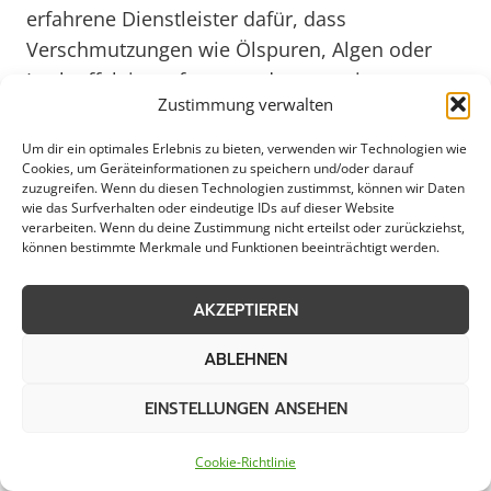
erfahrene Dienstleister dafür, dass
Verschmutzungen wie Ölspuren, Algen oder
Laub effektiv entfernt werden, um ein
Zustimmung verwalten
gepflegtes und einladendes Umfeld zu
schaffen.
Um dir ein optimales Erlebnis zu bieten, verwenden wir Technologien wie
Cookies, um Geräteinformationen zu speichern und/oder darauf
zuzugreifen. Wenn du diesen Technologien zustimmst, können wir Daten
Die regelmäßige Pflasterreinigung in Bassum
wie das Surfverhalten oder eindeutige IDs auf dieser Website
verarbeiten. Wenn du deine Zustimmung nicht erteilst oder zurückziehst,
trägt nicht nur zur Werterhaltung von
können bestimmte Merkmale und Funktionen beeinträchtigt werden.
Immobilien bei, sondern dient auch der
Prävention von Unfällen durch rutschige
AKZEPTIEREN
Beläge. Gerade in stark frequentierten
ABLEHNEN
Bereichen wie Fußgängerzonen oder
Parkplätzen ist eine gründliche Reinigung
EINSTELLUNGEN ANSEHEN
unerlässlich. Durch den Einsatz moderner
Technologien und umweltfreundlicher
Cookie-Richtlinie
Reinigungsmittel können professionelle