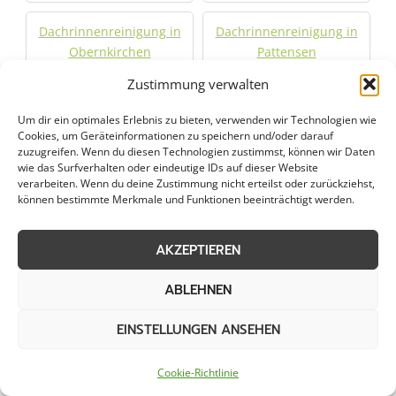
Dachrinnenreinigung in
Dachrinnenreinigung in
Obernkirchen
Pattensen
Zustimmung verwalten
Dachrinnenreinigung in
Dachrinnenreinigung in
Um dir ein optimales Erlebnis zu bieten, verwenden wir Technologien wie
Rehburg-Loccum
Rinteln
Cookies, um Geräteinformationen zu speichern und/oder darauf
zuzugreifen. Wenn du diesen Technologien zustimmst, können wir Daten
wie das Surfverhalten oder eindeutige IDs auf dieser Website
Dachrinnenreinigung in
Dachrinnenreinigung in
verarbeiten. Wenn du deine Zustimmung nicht erteilst oder zurückziehst,
Ronnenberg
Salzhemmendorf
können bestimmte Merkmale und Funktionen beeinträchtigt werden.
Dachrinnenreinigung in
Dachrinnenreinigung in
AKZEPTIEREN
Sarstedt
Seelze
ABLEHNEN
Dachrinnenreinigung in
Dachrinnenreinigung in
Sehnde
Springe
EINSTELLUNGEN ANSEHEN
Cookie-Richtlinie
Dachrinnenreinigung in
Dachrinnenreinigung in