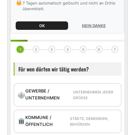
7 Tagen automatisch gelöscht und nicht an Dritte
übermittelt.
OK
NEIN DANKE
1
2
3
4
5
6
7
Für wen dürfen wir tätig werden?
GEWERBE /
UNTERNEHMEN JEDER
UNTERNEHMEN
GRÖSSE
KOMMUNE /
STÄDTE, GEMEINDEN,
ÖFFENTLICH
BEHÖRDEN