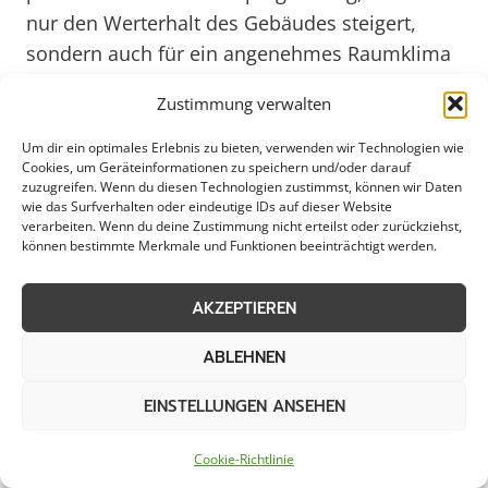
nur den Werterhalt des Gebäudes steigert,
sondern auch für ein angenehmes Raumklima
sorgt.
Zustimmung verwalten
Die Einwohner von Bad Salzdetfurth schätzen
Um dir ein optimales Erlebnis zu bieten, verwenden wir Technologien wie
Cookies, um Geräteinformationen zu speichern und/oder darauf
die Wichtigkeit einer intakten Gebäudestruktur,
zuzugreifen. Wenn du diesen Technologien zustimmst, können wir Daten
wie das Surfverhalten oder eindeutige IDs auf dieser Website
die durch eine Dachimprägnierung
verarbeiten. Wenn du deine Zustimmung nicht erteilst oder zurückziehst,
gewährleistet wird. Mit Blick auf das Jahr 2025
können bestimmte Merkmale und Funktionen beeinträchtigt werden.
gewinnt der Schutz vor Witterungseinflüssen
und Umweltschäden noch mehr an Bedeutung.
AKZEPTIEREN
Kommunen und Städte in der Region erkennen
ABLEHNEN
die langfristigen Vorteile einer regelmäßigen
Dachimprägnierung, um teure Reparaturen
EINSTELLUNGEN ANSEHEN
und Renovierungen zu vermeiden. Eine
Investition in den Schutz des Dachs zahlt sich
Cookie-Richtlinie
langfristig aus und trägt zur Werterhaltung von