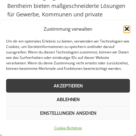
Bentheim bieten maßgeschneiderte Lösungen
für Gewerbe, Kommunen und private
Haushalte an, um sicherzustellen, dass die
Zustimmung verwalten
Fassaden in ihrer vollen Pracht erstrahlen.
Um dir ein optimales Erlebnis zu bieten, verwenden wir Technologien wie
Cookies, um Geräteinformationen zu speichern und/oder darauf
Die Fassadenreinigung in Bad Bentheim
zuzugreifen. Wenn du diesen Technologien zustimmst, können wir Daten
umfasst eine Vielzahl von Dienstleistungen,
wie das Surfverhalten oder eindeutige IDs auf dieser Website
verarbeiten. Wenn du deine Zustimmung nicht erteilst oder zurückziehst,
darunter die Entfernung von Schmutz, Graffiti,
können bestimmte Merkmale und Funktionen beeinträchtigt werden.
Algen und anderen Ablagerungen. Durch den
Einsatz modernster Technologien und
AKZEPTIEREN
umweltfreundlicher Reinigungsmittel sorgen
ABLEHNEN
die Experten dafür, dass die Fassaden
schonend gereinigt und langfristig geschützt
EINSTELLUNGEN ANSEHEN
werden. Dies gewährleistet nicht nur ein
ästhetisch ansprechendes Erscheinungsbild,
Cookie-Richtlinie
sondern trägt auch zur Werterhaltung der