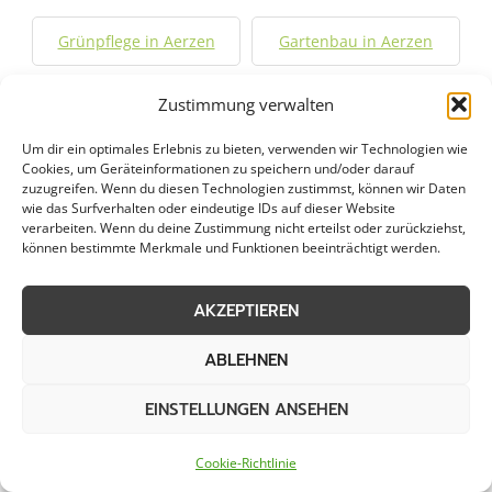
Grünpflege in Aerzen
Gartenbau in Aerzen
Objektpflege in Aerzen
Graupflege in Aerzen
Zustimmung verwalten
Um dir ein optimales Erlebnis zu bieten, verwenden wir Technologien wie
Winterdienst in Aerzen
Cookies, um Geräteinformationen zu speichern und/oder darauf
zuzugreifen. Wenn du diesen Technologien zustimmst, können wir Daten
wie das Surfverhalten oder eindeutige IDs auf dieser Website
verarbeiten. Wenn du deine Zustimmung nicht erteilst oder zurückziehst,
Städte im Umkreis von 50 km
können bestimmte Merkmale und Funktionen beeinträchtigt werden.
AKZEPTIEREN
Dachversiegelung in
Dachversiegelung in Bad
Alfeld
Münder am Deister
ABLEHNEN
EINSTELLUNGEN ANSEHEN
Dachversiegelung in Bad
Dachversiegelung in Bad
Nenndorf
Pyrmont
Cookie-Richtlinie