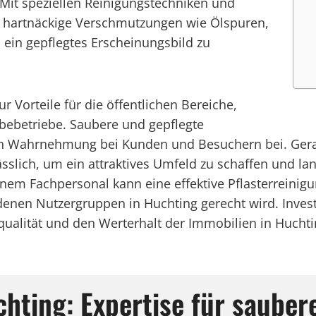
 Mit speziellen Reinigungstechniken und
 hartnäckige Verschmutzungen wie Ölspuren,
m ein gepflegtes Erscheinungsbild zu
ur Vorteile für die öffentlichen Bereiche,
bebetriebe. Saubere und gepflegte
en Wahrnehmung bei Kunden und Besuchern bei. Gerad
slich, um ein attraktives Umfeld zu schaffen und lang
m Fachpersonal kann eine effektive Pflasterreinigun
nen Nutzergruppen in Huchting gerecht wird. Investit
squalität und den Werterhalt der Immobilien in Huchti
chting: Expertise für sauber