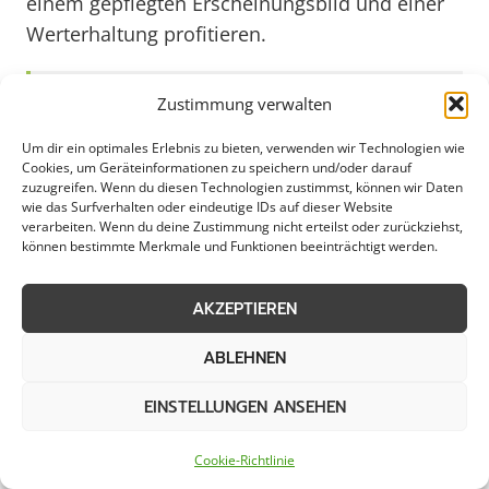
einem gepflegten Erscheinungsbild und einer
Werterhaltung profitieren.
Weitere Themen in Gröpelingen
Zustimmung verwalten
Um dir ein optimales Erlebnis zu bieten, verwenden wir Technologien wie
Cookies, um Geräteinformationen zu speichern und/oder darauf
Dachbeschichtung
Dachversiegelung
zuzugreifen. Wenn du diesen Technologien zustimmst, können wir Daten
wie das Surfverhalten oder eindeutige IDs auf dieser Website
verarbeiten. Wenn du deine Zustimmung nicht erteilst oder zurückziehst,
Dachimprägnierung
Dachrinnenreinigung
können bestimmte Merkmale und Funktionen beeinträchtigt werden.
Pflasterreinigung
Algen- und
AKZEPTIEREN
Moosentfernung
ABLEHNEN
EINSTELLUNGEN ANSEHEN
Weitere Kategorien in Gröpelingen
Cookie-Richtlinie