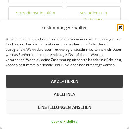
Streudienst in Olfen
Streudienst in
Ostbevern
Zustimmung verwalten
Streudienst in
Streudienst in Schwelm
Um dir ein optimales Erlebnis zu bieten, verwenden wir Technologien wie
Schalksmühle
Cookies, um Geräteinformationen zu speichern und/oder darauf
zuzugreifen. Wenn du diesen Technologien zustimmst, können wir Daten
wie das Surfverhalten oder eindeutige IDs auf dieser Website
Streudienst in Schwerte
Streudienst in Selm
verarbeiten. Wenn du deine Zustimmung nicht erteilst oder zurückziehst,
können bestimmte Merkmale und Funktionen beeinträchtigt werden.
Streudienst in Senden
Streudienst in
Sendenhorst
AKZEPTIEREN
ABLEHNEN
Streudienst in Soest
Streudienst in
Sprockhövel
EINSTELLUNGEN ANSEHEN
Streudienst in Telgte
Streudienst in Unna
Cookie-Richtlinie