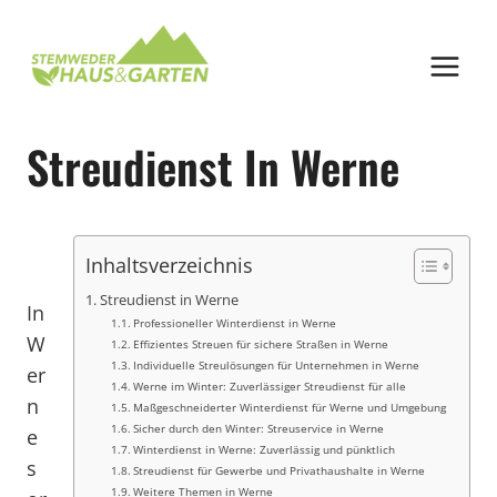
Zum
Inhalt
springen
Streudienst In Werne
Inhaltsverzeichnis
Streudienst in Werne
In
Professioneller Winterdienst in Werne
W
Effizientes Streuen für sichere Straßen in Werne
Individuelle Streulösungen für Unternehmen in Werne
er
Werne im Winter: Zuverlässiger Streudienst für alle
n
Maßgeschneiderter Winterdienst für Werne und Umgebung
Sicher durch den Winter: Streuservice in Werne
e
Winterdienst in Werne: Zuverlässig und pünktlich
s
Streudienst für Gewerbe und Privathaushalte in Werne
Weitere Themen in Werne