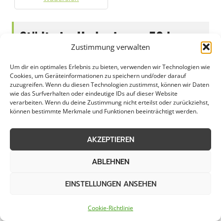
Städte im Umkreis von 50 km
Zustimmung verwalten
Um dir ein optimales Erlebnis zu bieten, verwenden wir Technologien wie
Streudienst in Ahlen
Streudienst in Anröchte
Cookies, um Geräteinformationen zu speichern und/oder darauf
zuzugreifen. Wenn du diesen Technologien zustimmst, können wir Daten
wie das Surfverhalten oder eindeutige IDs auf dieser Website
Streudienst in
Streudienst in Bad
verarbeiten. Wenn du deine Zustimmung nicht erteilst oder zurückziehst,
Ascheberg
Lippspringe
können bestimmte Merkmale und Funktionen beeinträchtigt werden.
Streudienst in Bad
Streudienst in
AKZEPTIEREN
Sassendorf
Bergkamen
ABLEHNEN
Streudienst in Bestwig
Streudienst in Bielefeld
EINSTELLUNGEN ANSEHEN
Streudienst in Bönen
Streudienst in Brilon
Cookie-Richtlinie