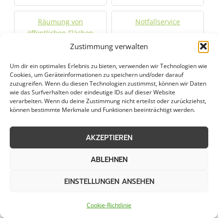
Räumung von
Notfallservice
öffentlichen Flächen
Zustimmung verwalten
Um dir ein optimales Erlebnis zu bieten, verwenden wir Technologien wie
Cookies, um Geräteinformationen zu speichern und/oder darauf
Weitere Kategorien in Vlotho
zuzugreifen. Wenn du diesen Technologien zustimmst, können wir Daten
wie das Surfverhalten oder eindeutige IDs auf dieser Website
verarbeiten. Wenn du deine Zustimmung nicht erteilst oder zurückziehst,
können bestimmte Merkmale und Funktionen beeinträchtigt werden.
Grünpflege in Vlotho
Gartenbau in Vlotho
AKZEPTIEREN
Objektpflege in Vlotho
Graupflege in Vlotho
ABLEHNEN
Dachreinigung in Vlotho
EINSTELLUNGEN ANSEHEN
Städte im Umkreis von 50 km
Cookie-Richtlinie