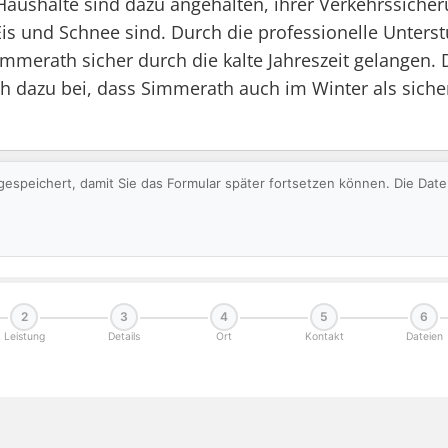
 Haushalte sind dazu angehalten, ihrer Verkehrssich
is und Schnee sind. Durch die professionelle Unterst
immerath sicher durch die kalte Jahreszeit gelang
ch dazu bei, dass Simmerath auch im Winter als sic
gespeichert, damit Sie das Formular später fortsetzen können. Die Da
2
3
4
5
6
Leistung
Details
Ort
Kontakt
Dateien