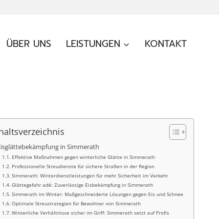
ÜBER UNS
LEISTUNGEN
KONTAKT
haltsverzeichnis
Eisglättebekämpfung in Simmerath
Effektive Maßnahmen gegen winterliche Glätte in Simmerath
Professionelle Streudienste für sichere Straßen in der Region
Simmerath: Winterdienstleistungen für mehr Sicherheit im Verkehr
Glättegefahr adé: Zuverlässige Eisbekämpfung in Simmerath
Simmerath im Winter: Maßgeschneiderte Lösungen gegen Eis und Schnee
Optimale Streustrategien für Bewohner von Simmerath
Winterliche Verhältnisse sicher im Griff: Simmerath setzt auf Profis