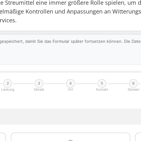
 Streumittel eine immer größere Rolle spielen, um di
egelmäßige Kontrollen und Anpassungen an Witterungs
rvices.
gespeichert, damit Sie das Formular später fortsetzen können. Die Da
2
3
4
5
6
Leistung
Details
Ort
Kontakt
Dateien