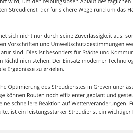
ührt wird, um den reibungslosen Ablauf des täglichen 
rten Streudienst, der für sichere Wege rund um das H
hnet sich nicht nur durch seine Zuverlässigkeit aus,
hen Vorschriften und Umweltschutzbestimmungen wer
 Natur sind. Dies ist besonders für Städte und Komm
 Richtlinien stehen. Der Einsatz moderner Technolo
ale Ergebnisse zu erzielen.
liche Optimierung des Streudienstes in Greven unerläs
e können Routen noch effizienter geplant und gesteue
ine schnellere Reaktion auf Wetterveränderungen. Für 
ist ein leistungsstarker Streudienst ein wichtiger B