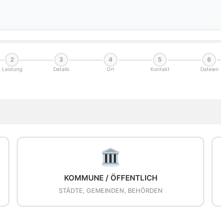
2
3
4
5
6
Leistung
Details
Ort
Kontakt
Dateien
KOMMUNE / ÖFFENTLICH
STÄDTE, GEMEINDEN, BEHÖRDEN