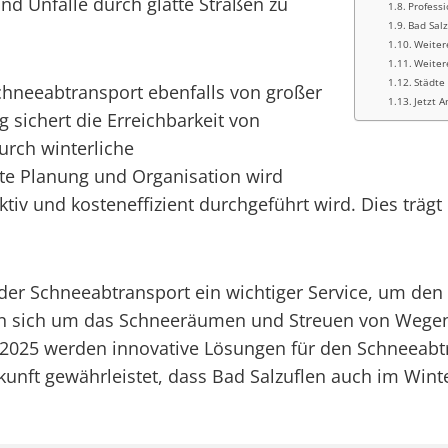
nd Unfälle durch glatte Straßen zu
Professi
Bad Sal
Weiter
Weiter
Städte
Schneeabtransport ebenfalls von großer
Jetzt A
sichert die Erreichbarkeit von
rch winterliche
lte Planung und Organisation wird
ektiv und kosteneffizient durchgeführt wird. Dies träg
t der Schneeabtransport ein wichtiger Service, um de
ern sich um das Schneeräumen und Streuen von Wege
r 2025 werden innovative Lösungen für den Schneeabt
unft gewährleistet, dass Bad Salzuflen auch im Winter