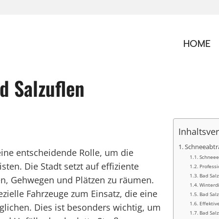
HOME
d Salzuflen
Inhaltsve
Schneeabtra
eine entscheidende Rolle, um die
Schneeen
ten. Die Stadt setzt auf effiziente
Professi
Bad Sal
en, Gehwegen und Plätzen zu räumen.
Winterd
elle Fahrzeuge zum Einsatz, die eine
Bad Sal
Effektiv
ichen. Dies ist besonders wichtig, um
Bad Sal