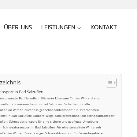
ÜBER UNS
LEISTUNGEN
KONTAKT
rzeichnis
nsport in Bad Salzuflen
tsorgung in Bad Salzuflen: Effiziente Lösungen für den Winterdienst
oneller Schneeräumdienst in Bad Salzuflen: Sicherheit für alle
zuflen im Winter: Zuverlässiger Schneeabtransport für Unternehmen
ienst in Bad Salzuflen: Saubere Wege dank professionellem Schneeabtransport
zuflen: Schneeabtransport für eine sichere und gepflegte Umgebung
er Schneeabtransport in Bad Salzuflen: Für eine stressfreie Winterzeit
zuflen im Winter: Zuverlässiger Schneeabtransport für Gewerbegebiete