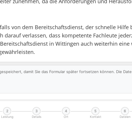
weiter zunehmen, da die Anforderungen und Herausf
nfalls von dem Bereitschaftsdienst, der schnelle Hilf
h darauf verlassen, dass kompetente Fachleute jeder
r Bereitschaftsdienst in Wittingen auch weiterhin eine
gewährleisten.
gespeichert, damit Sie das Formular später fortsetzen können. Die Da
2
3
4
5
6
Leistung
Details
Ort
Kontakt
Dateien