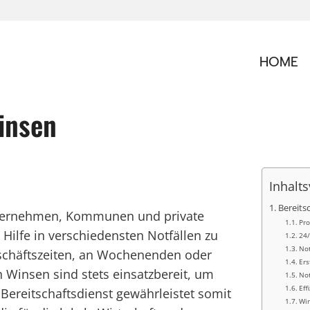
HOME
insen
Inhalts
Bereits
Unternehmen, Kommunen und private
Pro
Hilfe in verschiedensten Notfällen zu
24/
Not
schäftszeiten, an Wochenenden oder
Ers
in Winsen sind stets einsatzbereit, um
Not
Eff
Bereitschaftsdienst gewährleistet somit
Win