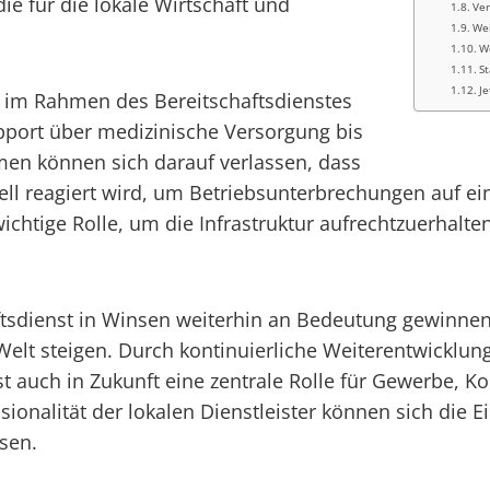
ie für die lokale Wirtschaft und
Ver
We
W
S
Je
en im Rahmen des Bereitschaftsdienstes
port über medizinische Versorgung bis
en können sich darauf verlassen, dass
hnell reagiert wird, um Betriebsunterbrechungen auf
 wichtige Rolle, um die Infrastruktur aufrechtzuerhal
aftsdienst in Winsen weiterhin an Bedeutung gewinnen
elt steigen. Durch kontinuierliche Weiterentwicklun
st auch in Zukunft eine zentrale Rolle für Gewerbe,
ionalität der lokalen Dienstleister können sich die 
ssen.