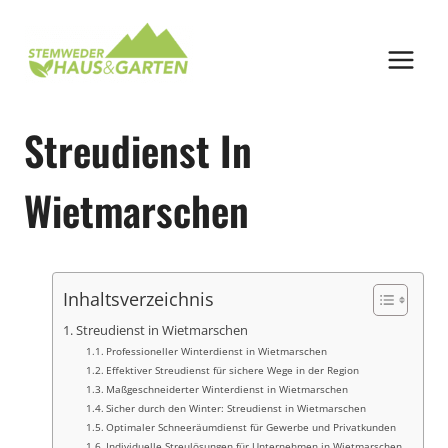
Zum
Inhalt
springen
Streudienst In
Wietmarschen
Inhaltsverzeichnis
Streudienst in Wietmarschen
Professioneller Winterdienst in Wietmarschen
Effektiver Streudienst für sichere Wege in der Region
Maßgeschneiderter Winterdienst in Wietmarschen
Sicher durch den Winter: Streudienst in Wietmarschen
Optimaler Schneeräumdienst für Gewerbe und Privatkunden
Individuelle Streulösungen für Unternehmen in Wietmarschen