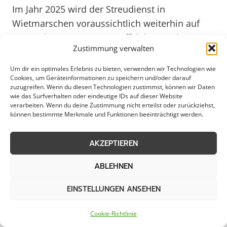
Im Jahr 2025 wird der Streudienst in
Wietmarschen voraussichtlich weiterhin auf
Innovationen setzen, um effektiver und
Zustimmung verwalten
ressourcenschonender zu arbeiten.
Automatisierte Streufahrzeuge oder digitale
Um dir ein optimales Erlebnis zu bieten, verwenden wir Technologien wie
Cookies, um Geräteinformationen zu speichern und/oder darauf
Einsatzplanungssysteme könnten künftig eine
zuzugreifen. Wenn du diesen Technologien zustimmst, können wir Daten
Rolle spielen, um den Streudienst noch
wie das Surfverhalten oder eindeutige IDs auf dieser Website
verarbeiten. Wenn du deine Zustimmung nicht erteilst oder zurückziehst,
effizienter zu gestalten. Durch regelmäßige
können bestimmte Merkmale und Funktionen beeinträchtigt werden.
Schulungen und Fortbildungen bleibt das
Personal des Streudienstes stets auf dem
AKZEPTIEREN
neuesten Stand der Technik und kann so auch
zukünftigen Herausforderungen im
ABLEHNEN
Winterdienst gewachsen sein. Mit einem
EINSTELLUNGEN ANSEHEN
professionellen Streudienst bleibt
Wietmarschen auch in Zukunft winterfest und
Cookie-Richtlinie
sicher für alle Bewohner und Besucher.