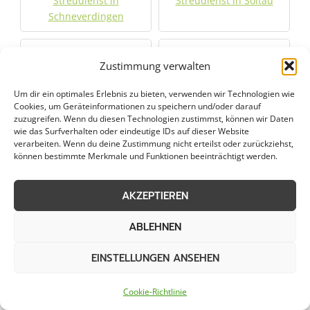
Streudienst in
Streudienst in Soltau
Schneverdingen
Streudienst in Stuhr
Streudienst in Sulingen
Zustimmung verwalten
Streudienst in Syke
Streudienst in
Um dir ein optimales Erlebnis zu bieten, verwenden wir Technologien wie
Cookies, um Geräteinformationen zu speichern und/oder darauf
Twistringen
zuzugreifen. Wenn du diesen Technologien zustimmst, können wir Daten
wie das Surfverhalten oder eindeutige IDs auf dieser Website
verarbeiten. Wenn du deine Zustimmung nicht erteilst oder zurückziehst,
Streudienst in
Streudienst in Walsrode
können bestimmte Merkmale und Funktionen beeinträchtigt werden.
Visselhövede
AKZEPTIEREN
Streudienst in Zeven
ABLEHNEN
Jetzt Anfrage stellen
EINSTELLUNGEN ANSEHEN
Cookie-Richtlinie
Zum Formular