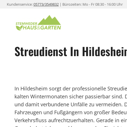
Zum
Kundenservice:
05773/3549832
| Bürozeiten: Mo - Fr 08:30 - 16:00 Uhr
Inhalt
springen
Streudienst In Hildeshe
In Hildesheim sorgt der professionelle Streud
kalten Wintermonaten sicher passierbar sind. Da
und damit verbundene Unfälle zu vermeiden. Di
Fahrzeugen und Fußgängern von großer Bedeut
Verkehrsfluss aufrechtzuerhalten. Gerade in ein