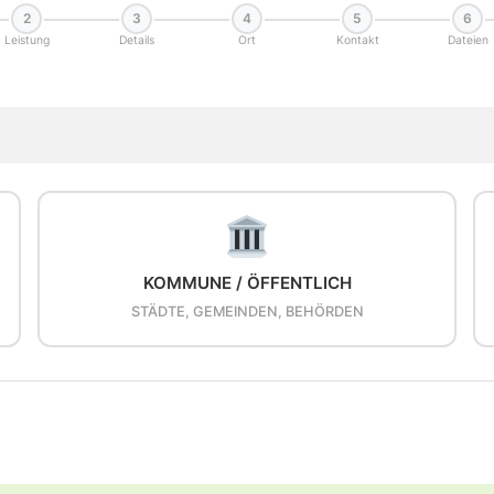
2
3
4
5
6
Leistung
Details
Ort
Kontakt
Dateien
KOMMUNE / ÖFFENTLICH
STÄDTE, GEMEINDEN, BEHÖRDEN