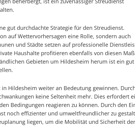
n beherbergt, ist ein zuverlässiger Streudienst
alten.
ne gut durchdachte Strategie für den Streudienst.
ktion auf Wettervorhersagen eine Rolle, sondern auch
munen und Städte setzen auf professionelle Dienstlei
rivate Haushalte profitieren ebenfalls von diesen M
ändlichen Gebieten um Hildesheim herum ist ein gut o
ellen.
nst in Hildesheim weiter an Bedeutung gewinnen. Dur
wankungen keine Seltenheit mehr. Dies erfordert ei
lnden Bedingungen reagieren zu können. Durch den E
nst noch effizienter und umweltfreundlicher zu gestal
euplanung liegen, um die Mobilität und Sicherheit de