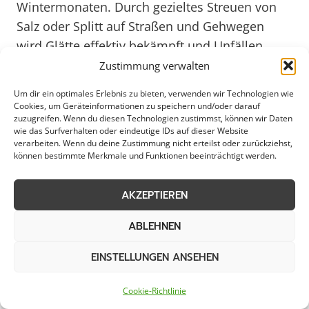
Wintermonaten. Durch gezieltes Streuen von
Salz oder Splitt auf Straßen und Gehwegen
wird Glätte effektiv bekämpft und Unfällen
vorgebeugt. Das sorgfältige Räumen und
Zustimmung verwalten
Streuen trägt dazu bei, dass Pendler, Anwohner
Um dir ein optimales Erlebnis zu bieten, verwenden wir Technologien wie
und Besucher sicher ans Ziel gelangen können.
Cookies, um Geräteinformationen zu speichern und/oder darauf
zuzugreifen. Wenn du diesen Technologien zustimmst, können wir Daten
In Georgsmarienhütte wird dieser Dienst mit
wie das Surfverhalten oder eindeutige IDs auf dieser Website
Fachkenntnis und Engagement durchgeführt,
verarbeiten. Wenn du deine Zustimmung nicht erteilst oder zurückziehst,
können bestimmte Merkmale und Funktionen beeinträchtigt werden.
um die Verkehrssicherheit zu gewährleisten
und ein reibungsloses Fortkommen zu
AKZEPTIEREN
ermöglichen.
ABLEHNEN
Für Gewerbebetriebe in Georgsmarienhütte ist
EINSTELLUNGEN ANSEHEN
ein zuverlässiger Streudienst von großer
Bedeutung, um den Betrieb auch bei
Cookie-Richtlinie
winterlichen Wetterbedingungen