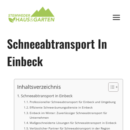
Zum
Inhalt
springen
Schneeabtransport In
Einbeck
Inhaltsverzeichnis
Schneeabtransport in Einbeck
Professioneller Schneeabtransport für Einbeck und Umgebung
Effiziente Schneeräumungsdienste in Einbeck
Einbeck im Winter: Zuverlässiger Schneeabtransport für
Unternehmen
Maßgeschneiderte Lösungen für Schneeabtransport in Einbeck
Verlässlicher Partner für Schneeabtransport in der Region