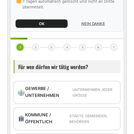
7 Tagen automatisch gelöscht und nicht an Dritte
übermittelt.
OK
NEIN DANKE
1
2
3
4
5
6
7
Für wen dürfen wir tätig werden?
GEWERBE /
UNTERNEHMEN JEDER
UNTERNEHMEN
GRÖSSE
KOMMUNE /
STÄDTE, GEMEINDEN,
ÖFFENTLICH
BEHÖRDEN