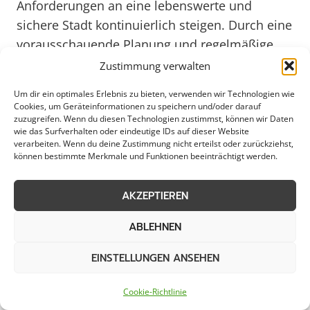
Anforderungen an eine lebenswerte und
sichere Stadt kontinuierlich steigen. Durch eine
vorausschauende Planung und regelmäßige
Überprüfung der Räumungsprozesse können
Zustimmung verwalten
Städte und Gemeinden wie Bad Bentheim
Um dir ein optimales Erlebnis zu bieten, verwenden wir Technologien wie
langfristig für eine nachhaltige Entwicklung
Cookies, um Geräteinformationen zu speichern und/oder darauf
zuzugreifen. Wenn du diesen Technologien zustimmst, können wir Daten
und ein attraktives Stadtbild sorgen. Die Bürger
wie das Surfverhalten oder eindeutige IDs auf dieser Website
und Besucher profitieren von einer gepflegten
verarbeiten. Wenn du deine Zustimmung nicht erteilst oder zurückziehst,
können bestimmte Merkmale und Funktionen beeinträchtigt werden.
und sicheren Umgebung, die zum Verweilen
und Genießen einlädt.
AKZEPTIEREN
ABLEHNEN
Bad Bentheim: Saubere Wege und
EINSTELLUNGEN ANSEHEN
Plätze durch professionelle
Räumung
Cookie-Richtlinie