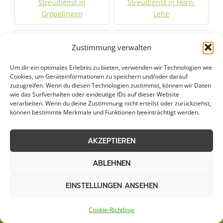
Streudienst in
Streudienst in Horn-
Gröpelingen
Lehe
Streudienst in Huchting
Streudienst in
Zustimmung verwalten
Oberneuland
Um dir ein optimales Erlebnis zu bieten, verwenden wir Technologien wie
Cookies, um Geräteinformationen zu speichern und/oder darauf
Streudienst in
zuzugreifen. Wenn du diesen Technologien zustimmst, können wir Daten
Blumenthal
wie das Surfverhalten oder eindeutige IDs auf dieser Website
verarbeiten. Wenn du deine Zustimmung nicht erteilst oder zurückziehst,
können bestimmte Merkmale und Funktionen beeinträchtigt werden.
Jetzt Anfrage stellen
AKZEPTIEREN
Zum Formular
ABLEHNEN
EINSTELLUNGEN ANSEHEN
Cookie-Richtlinie