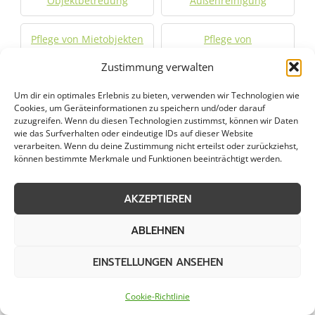
Objektbetreuung
Außenreinigung
Pflege von Mietobjekten
Pflege von
Gewerbeflächen
Zustimmung verwalten
Hausmeisterdienste
Müllmanagement
Um dir ein optimales Erlebnis zu bieten, verwenden wir Technologien wie
Cookies, um Geräteinformationen zu speichern und/oder darauf
zuzugreifen. Wenn du diesen Technologien zustimmst, können wir Daten
wie das Surfverhalten oder eindeutige IDs auf dieser Website
verarbeiten. Wenn du deine Zustimmung nicht erteilst oder zurückziehst,
Weitere Kategorien in Schwelm
können bestimmte Merkmale und Funktionen beeinträchtigt werden.
AKZEPTIEREN
Grünpflege in Schwelm
Gartenbau in Schwelm
ABLEHNEN
Graupflege in Schwelm
Dachreinigung in
EINSTELLUNGEN ANSEHEN
Schwelm
Cookie-Richtlinie
Winterdienst in Schwelm