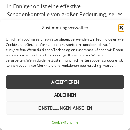
In Ennigerloh ist eine effektive
Schadenkontrolle von großer Bedeutung, sei es
in Gewerbebetrieben, kommunalen
Zustimmung verwalten
Einrichtungen oder privaten Haushalten. Ein
unerwarteter Wasserschaden, ein Brand oder
Um dir ein optimales Erlebnis zu bieten, verwenden wir Technologien wie
Cookies, um Geräteinformationen zu speichern und/oder darauf
ein Sturmschaden können schnell immense
zuzugreifen. Wenn du diesen Technologien zustimmst, können wir Daten
Schäden verursachen. Deshalb ist es
wie das Surfverhalten oder eindeutige IDs auf dieser Website
verarbeiten. Wenn du deine Zustimmung nicht erteilst oder zurückziehst,
entscheidend, dass Unternehmen und
können bestimmte Merkmale und Funktionen beeinträchtigt werden.
Privatpersonen in Ennigerloh über einen gut
durchdachten Schadenkontrollplan verfügen.
AKZEPTIEREN
Durch regelmäßige Inspektionen und
ABLEHNEN
präventive Maßnahmen können potenzielle
Risiken frühzeitig erkannt und minimiert
EINSTELLUNGEN ANSEHEN
werden, um im Ernstfall schnell reagieren zu
können.
Cookie-Richtlinie