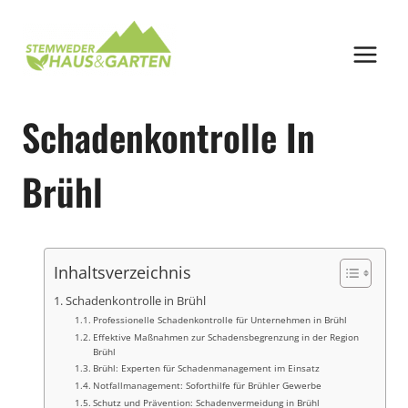
Zum
Inhalt
springen
Schadenkontrolle In
Brühl
Inhaltsverzeichnis
Schadenkontrolle in Brühl
Professionelle Schadenkontrolle für Unternehmen in Brühl
Effektive Maßnahmen zur Schadensbegrenzung in der Region
Brühl
Brühl: Experten für Schadenmanagement im Einsatz
Notfallmanagement: Soforthilfe für Brühler Gewerbe
Schutz und Prävention: Schadenvermeidung in Brühl