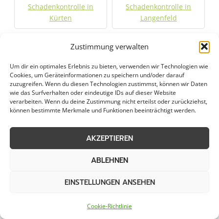
Schadenkontrolle in
Schadenkontrolle in
Kürten
Langenfeld
Schadenkontrolle in
Schadenkontrolle in
Zustimmung verwalten
Langerwehe
Leichlingen
Um dir ein optimales Erlebnis zu bieten, verwenden wir Technologien wie
Cookies, um Geräteinformationen zu speichern und/oder darauf
Schadenkontrolle in
Schadenkontrolle in
zuzugreifen. Wenn du diesen Technologien zustimmst, können wir Daten
wie das Surfverhalten oder eindeutige IDs auf dieser Website
Leverkusen
Lindlar
verarbeiten. Wenn du deine Zustimmung nicht erteilst oder zurückziehst,
können bestimmte Merkmale und Funktionen beeinträchtigt werden.
Schadenkontrolle in
Schadenkontrolle in
Linnich
Lohmar
AKZEPTIEREN
Schadenkontrolle in
Schadenkontrolle in
ABLEHNEN
Mechernich
Meckenheim
EINSTELLUNGEN ANSEHEN
Schadenkontrolle in
Schadenkontrolle in
Cookie-Richtlinie
Meerbusch
Mengenich