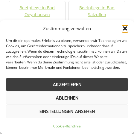
Beetpflege in Bad
Beetpflege in Bad
Oeynhausen
Salzuflen
Zustimmung verwalten
Beetpflege in Bielefeld
Beetpflege in Bünde
Um dir ein optimales Erlebnis zu bieten, verwenden wir Technologien wie
Cookies, um Geräteinformationen zu speichern und/oder darauf
Beetpflege in Delbrück
Beetpflege in Detmold
zuzugreifen. Wenn du diesen Technologien zustimmst, können wir Daten
wie das Surfverhalten oder eindeutige IDs auf dieser Website
verarbeiten. Wenn du deine Zustimmung nicht erteilst oder zurückziehst,
Beetpflege in Enger
Beetpflege in Espelkamp
können bestimmte Merkmale und Funktionen beeinträchtigt werden.
Beetpflege in Gütersloh
Beetpflege in
AKZEPTIEREN
Harsewinkel
ABLEHNEN
Beetpflege in Herford
Beetpflege in
Hiddenhausen
EINSTELLUNGEN ANSEHEN
Cookie-Richtlinie
Beetpflege in Hille
Beetpflege in Hövelhof