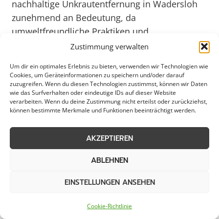
nachhaltige Unkrautentfernung in Wadersloh
zunehmend an Bedeutung, da
umweltfreundliche Praktiken und
Ressourcenschonung immer stärker in den
Zustimmung verwalten
Fokus rücken. Mit gezielter Pflege und
Um dir ein optimales Erlebnis zu bieten, verwenden wir Technologien wie
regelmäßiger Kontrolle können sowohl Städte
Cookies, um Geräteinformationen zu speichern und/oder darauf
zuzugreifen. Wenn du diesen Technologien zustimmst, können wir Daten
als auch private Haushalte dazu beitragen,
wie das Surfverhalten oder eindeutige IDs auf dieser Website
dass Wadersloh seine natürliche Schönheit
verarbeiten. Wenn du deine Zustimmung nicht erteilst oder zurückziehst,
können bestimmte Merkmale und Funktionen beeinträchtigt werden.
bewahrt und gleichzeitig ökologische
Standards erfüllt.
AKZEPTIEREN
ABLEHNEN
Professionelle Unkrautentfernung
EINSTELLUNGEN ANSEHEN
für Städte in der Umgebung von
Wadersloh
Cookie-Richtlinie