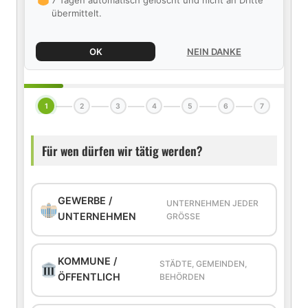
7 Tagen automatisch gelöscht und nicht an Dritte
übermittelt.
OK
NEIN DANKE
1
2
3
4
5
6
7
Für wen dürfen wir tätig werden?
GEWERBE /
UNTERNEHMEN JEDER
UNTERNEHMEN
GRÖSSE
KOMMUNE /
STÄDTE, GEMEINDEN,
ÖFFENTLICH
BEHÖRDEN