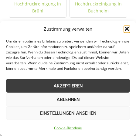
Hochdruckreinigung in
Hochdruckreinigung in
Brühl
Buchheim
Hochdruckreinigung in
Hochdruckreinigung in
Zustimmung verwalten
Burscheid
Deutz
Um dir ein optimales Erlebnis zu bieten, verwenden wir Technologien wie
Cookies, um Geräteinformationen zu speichern und/oder darauf
Hochdruckreinigung in
Hochdruckreinigung in
zuzugreifen. Wenn du diesen Technologien zustimmst, können wir Daten
wie das Surfverhalten oder eindeutige IDs auf dieser Website
Dinslaken
Dormagen
verarbeiten. Wenn du deine Zustimmung nicht erteilst oder zurückziehst,
können bestimmte Merkmale und Funktionen beeinträchtigt werden.
Hochdruckreinigung in
Hochdruckreinigung in
Duisburg
Düren
AKZEPTIEREN
Hochdruckreinigung in
Hochdruckreinigung in
ABLEHNEN
Düsseldorf
Düsseldorf-Pempelfort
EINSTELLUNGEN ANSEHEN
Hochdruckreinigung in
Hochdruckreinigung in
Cookie-Richtlinie
Ennepetal
Erftstadt