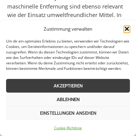
maschinelle Entfernung sind ebenso relevant
wie der Einsatz umweltfreundlicher Mittel. In
Zeiten steigenden Umweltbewusstseins und
Zustimmung verwalten
strengerer Vorschriften ist es für Kevelaer von
Vorteil, auf nachhaltige und ökologisch
Um dir ein optimales Erlebnis zu bieten, verwenden wir Technologien wie
Cookies, um Geräteinformationen zu speichern und/oder darauf
vertretbare Unkrautbekämpfung zu setzen.
zuzugreifen. Wenn du diesen Technologien zustimmst, können wir Daten
wie das Surfverhalten oder eindeutige IDs auf dieser Website
verarbeiten. Wenn du deine Zustimmung nicht erteilst oder zurückziehst,
Mit Blick auf das Jahr 2025 und die
können bestimmte Merkmale und Funktionen beeinträchtigt werden.
fortschreitende Digitalisierung bieten sich in
Kevelaer innovative Ansätze wie der Einsatz
AKZEPTIEREN
von Drohnen zur Unkrautbekämpfung an.
ABLEHNEN
Durch die Kombination von Technologie und
Umweltschutz können effiziente Lösungen
EINSTELLUNGEN ANSEHEN
entwickelt werden, die Kevelaer als modernen
und zukunftsorientierten Standort
Cookie-Richtlinie
positionieren. Die kontinuierliche Pflege und