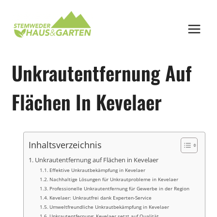
Zum
Inhalt
springen
Unkrautentfernung Auf
Flächen In Kevelaer
Inhaltsverzeichnis
Unkrautentfernung auf Flächen in Kevelaer
Effektive Unkrautbekämpfung in Kevelaer
Nachhaltige Lösungen für Unkrautprobleme in Kevelaer
Professionelle Unkrautentfernung für Gewerbe in der Region
Kevelaer: Unkrautfrei dank Experten-Service
Umweltfreundliche Unkrautbekämpfung in Kevelaer
Unkrautentfernung: Kevelaer setzt auf Qualität