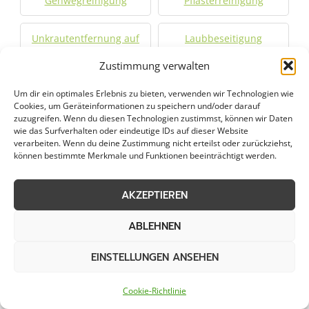
Gehwegreinigung
Pflasterreinigung
Unkrautentfernung auf
Laubbeseitigung
Flächen
Zustimmung verwalten
Hochdruckreinigung
Entwässerungsrinnenpfl
Um dir ein optimales Erlebnis zu bieten, verwenden wir Technologien wie
Cookies, um Geräteinformationen zu speichern und/oder darauf
ege
zuzugreifen. Wenn du diesen Technologien zustimmst, können wir Daten
wie das Surfverhalten oder eindeutige IDs auf dieser Website
verarbeiten. Wenn du deine Zustimmung nicht erteilst oder zurückziehst,
können bestimmte Merkmale und Funktionen beeinträchtigt werden.
Weitere Kategorien in Datteln
AKZEPTIEREN
ABLEHNEN
Grünpflege in Datteln
Gartenbau in Datteln
EINSTELLUNGEN ANSEHEN
Objektpflege in Datteln
Dachreinigung in
Datteln
Cookie-Richtlinie