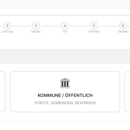
2
3
4
5
6
Leistung
Details
Ort
Kontakt
Dateien
KOMMUNE / ÖFFENTLICH
STÄDTE, GEMEINDEN, BEHÖRDEN