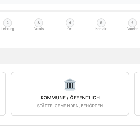
2
3
4
5
6
Leistung
Details
Ort
Kontakt
Dateien
KOMMUNE / ÖFFENTLICH
STÄDTE, GEMEINDEN, BEHÖRDEN